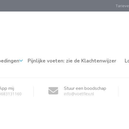
Tarieve
oedingen
Pijnlijke voeten: zie de Klachtenwijzer
L
App mij
Stuur een boodschap
0683131160
info@voetflex.nl