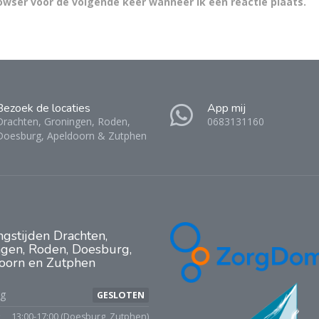
rowser voor de volgende keer wanneer ik een reactie plaats.
Bezoek de locaties
App mij
Drachten, Groningen, Roden,
0683131160
Doesburg, Apeldoorn & Zutphen
ngstijden
Drachten,
gen, Roden, Doesburg,
oorn en Zutphen
g
GESLOTEN
13:00-17:00 (Doesburg, Zutphen)