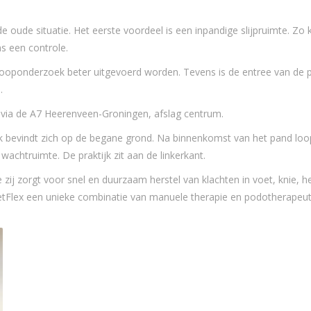
e oude situatie. Het eerste voordeel is een inpandige slijpruimte. Zo 
s een controle.
t looponderzoek beter uitgevoerd worden. Tevens is de entree van de p
.
o via de A7 Heerenveen-Groningen, afslag centrum.
ijk bevindt zich op de begane grond. Na binnenkomst van het pand loo
wachtruimte. De praktijk zit aan de linkerkant.
ij zorgt voor snel en duurzaam herstel van klachten in voet, knie, h
etFlex een unieke combinatie van manuele therapie en podotherapeut