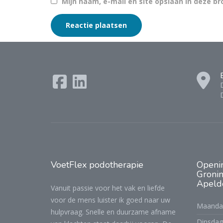
Mijn naam, e-mail en site opslaan in deze b
VoetFlex
podotherapie
Openi
Gronin
Apeld
Vanuit passie voor het vak en liefde
voor de mens luister ik goed naar uw
Maanda
hulpvraag. Snelle en duurzame afname
Dinsdag