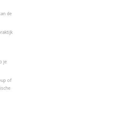
kan de
raktijk
p je
eup of
ische