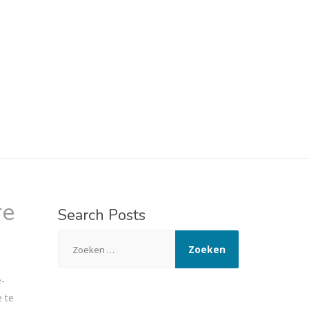
re
Search
Posts
Zoeken
naar:
e-
e te