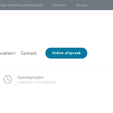
nlijst VoetFlex podotherapie
Partners
Nieuws
ocaties
Contact
Online afspraak
Openingstijden
DINSDAG T/M VRIJDAG