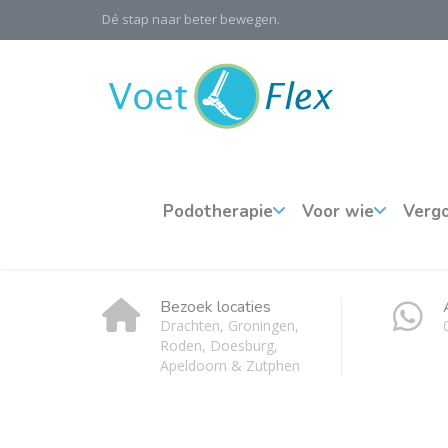
Dé stap naar beter bewegen.
Podotherapie
Voor wie
Verg
Bezoek locaties
Drachten, Groningen,
Roden, Doesburg,
Apeldoorn & Zutphen