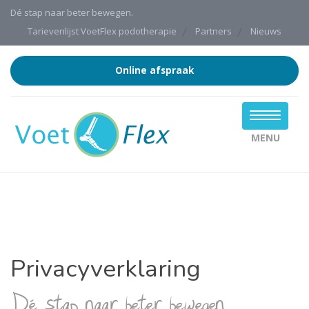
Dé stap naar beter bewegen.
Tarievenlijst VoetFlex podotherapie
Partners
Nieuws
Online afspraak
MENU
Privacyverklaring
Dé stap naar beter bewegen