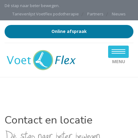
Dé stap naar beter bewegen.
Tarievenlijst VoetFlex podotherapie
Partners
Nieuws
Online afspraak
MENU
Contact en locatie
Dé stap naar beter bewegen