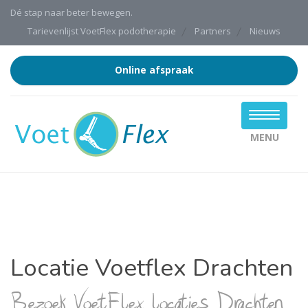
Dé stap naar beter bewegen.
Tarievenlijst VoetFlex podotherapie
Partners
Nieuws
Online afspraak
MENU
Locatie Voetflex Drachten
Bezoek VoetFlex locaties Drachten