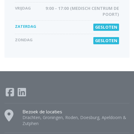
VRIJDAG
9:00 - 17:00 (MEDISCH CENTRUM DE
POORT)
ZATERDAG
GESLOTEN
ZONDAG
GESLOTEN
Bezoek de locaties
Drachten, Groningen, Roden, Doesburg, Apeldoorn &
Zutphen